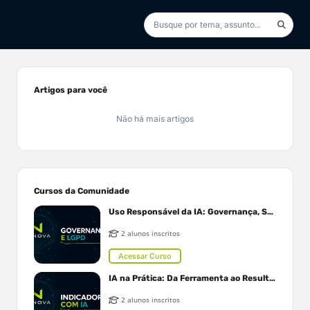
Artigos para você
Não há mais artigos
Cursos da Comunidade
Uso Responsável da IA: Governança, Segurança e LGPD
2 alunos inscritos
Acessar Curso
IA na Prática: Da Ferramenta ao Resultado
2 alunos inscritos