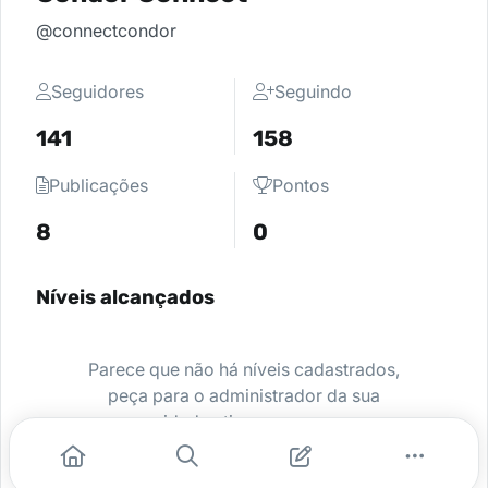
@connectcondor
Seguidores
Seguindo
141
158
Publicações
Pontos
8
0
Níveis alcançados
Parece que não há níveis cadastrados,
peça para o administrador da sua
comunidade ativar e comece a se
destacar.