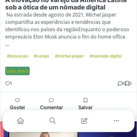
sob a ótica de um nômade digital
Na estrada desde agosto de 2021, Michel Jasper
compartilha as experiências e tendências que
identificou nos países da regiãoEnquanto o poderoso
empresário Elon Musk anuncia o fim do home office
...
#inovacao
#varejo
#michel jasper
#nomade digital
Leia mais
1
0
0
Gostei
Comentar
Salvar