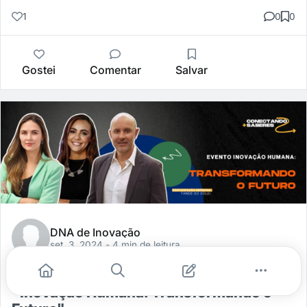
1
0
0
Gostei
Comentar
Salvar
DNA de Inovação
set. 3, 2024
- 4 min de leitura
3 boas razões para participar de
"Inovação Humana: Transformando o