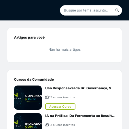
Artigos para você
Não há mais artigos
Cursos da Comunidade
Uso Responsável da IA: Governança, Segurança e LGPD
2 alunos inscritos
Acessar Curso
IA na Prática: Da Ferramenta ao Resultado
2 alunos inscritos