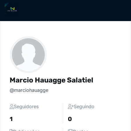
Marcio Hauagge Salatiel
@marciohauagge
Seguidores
Seguindo
1
0