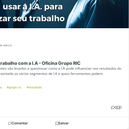
de leitura
trabalho com a I.A - Oficina Grupo RIC
antes são levados a questionar como a I.A pode influenciar nos resultados do
resentado os vários segmentos de I.A e quais ferramentas podem
na
#grupo ric
#resultado
0
0
Comentar
Salvar