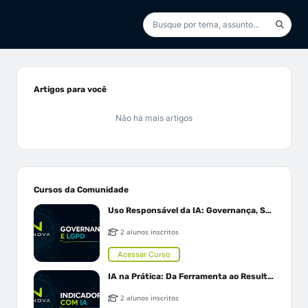
Artigos para você
Não há mais artigos
Cursos da Comunidade
Uso Responsável da IA: Governança, Segurança e LGPD
2 alunos inscritos
Acessar Curso
IA na Prática: Da Ferramenta ao Resultado
2 alunos inscritos