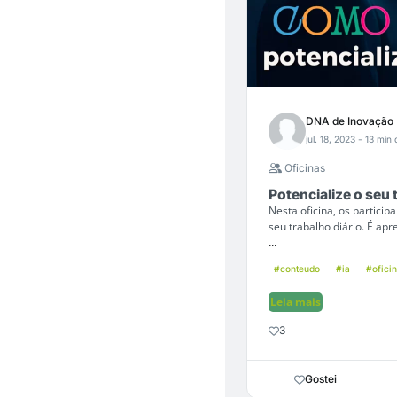
DNA de Inovação
jul. 18, 2023
- 13 min 
Oficinas
Potencialize o seu 
Nesta oficina, os particip
seu trabalho diário. É ap
...
#conteudo
#ia
#ofici
Leia mais
3
Gostei