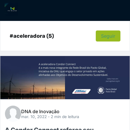
#aceleradora (5)
Seguir
DNA de Inovação
mar. 10, 2022
- 2 min de leitura
A Condor Connect reforça seu