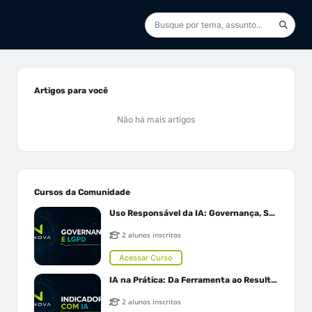
Artigos para você
Não há mais artigos
Cursos da Comunidade
Uso Responsável da IA: Governança, Segurança e LGPD
2 alunos inscritos
Acessar Curso
IA na Prática: Da Ferramenta ao Resultado
2 alunos inscritos