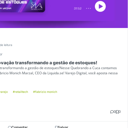
de leitura
or
inovação transformando a gestão de estoques!
ão transformando a gestão de estoques!Nesse Quebrando a Cuca contamos
bricio Monich Marzal, CEO da Liquida.se! Varejo Digital, você aposta nessa
arejo
#retailtech
#fabrizio monich
0
0
Comentar
Salvar