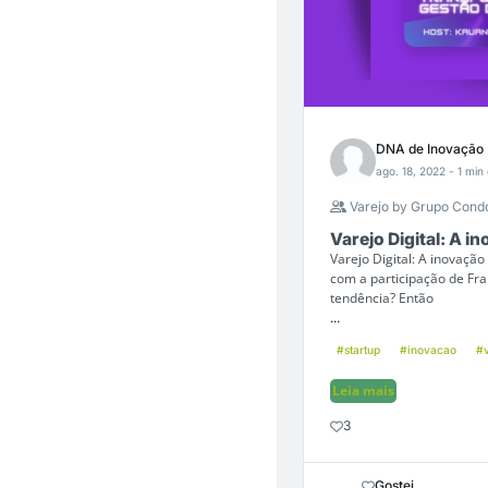
DNA de Inovação
ago. 18, 2022
- 1 min 
Varejo by Grupo Cond
Varejo Digital: A 
Varejo Digital: A inovaç
com a participação de Fra
tendência? Então
...
#startup
#inovacao
#v
Leia mais
3
Gostei