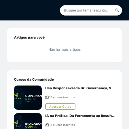
Artigos para você
Não há mais artigos
Cursos da Comunidade
Uso Responsável da IA: Governança, Segurança e LGPD
2 alunos inscritos
Acessar Curso
IA na Prática: Da Ferramenta ao Resultado
2 alunos inscritos