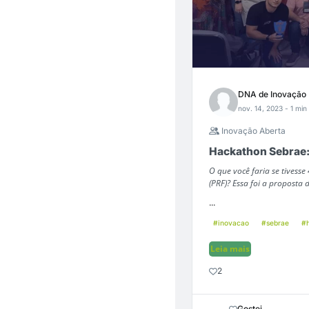
DNA de Inovação
nov. 14, 2023
- 1 min
Inovação Aberta
Hackathon Sebrae:
O que você faria se tivess
(PRF)? Essa foi a proposta
...
#inovacao
#sebrae
#
Leia mais
2
Gostei