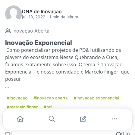
DNA de Inovação
jul. 18, 2022
- 1 min de leitura
Inovação Aberta
Inovação Exponencial
Como potencializar projetos de PD&I utilizando os
players do ecossistema.Nesse Quebrando a Cuca,
falamos exatamente sobre isso. O tema é "Inovação
Exponencial", e nosso convidado é Marcelo Finger, que
possui
...
#inovacao
#inovacao aberta
#inovacao exponencial
#marcelo finger
#pdi
Leia mais
3
0
0