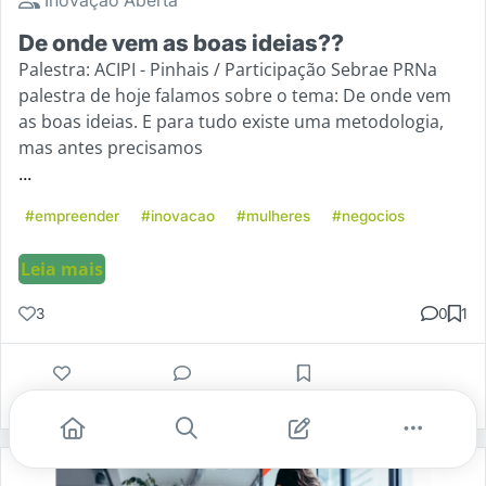
De onde vem as boas ideias??
Palestra: ACIPI - Pinhais / Participação Sebrae PRNa
palestra de hoje falamos sobre o tema: De onde vem
as boas ideias. E para tudo existe uma metodologia,
mas antes precisamos
...
#empreender
#inovacao
#mulheres
#negocios
Leia mais
3
0
1
Gostei
Comentar
Salvar