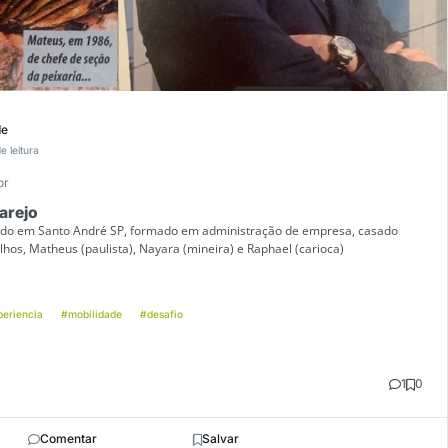
de
e leitura
or
arejo
ido em Santo André SP, formado em administração de empresa, casado
ilhos, Matheus (paulista), Nayara (mineira) e Raphael (carioca)
eriencia
#mobilidade
#desafio
1
0
Comentar
Salvar