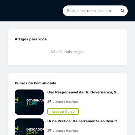
Artigos para você
Não há mais artigos
Cursos da Comunidade
Uso Responsável da IA: Governança, Segurança e LGPD
2 alunos inscritos
Acessar Curso
IA na Prática: Da Ferramenta ao Resultado
2 alunos inscritos