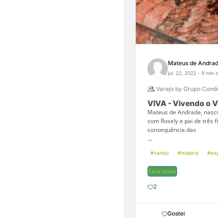
Mateus de Andra
jul. 22, 2022
- 9 min d
Varejo by Grupo Cond
VIVA - Vivendo o V
Mateus de Andrade, nasc
com Rosely e pai de três f
consequência das
...
#varejo
#historia
#exp
Leia mais
2
Gostei