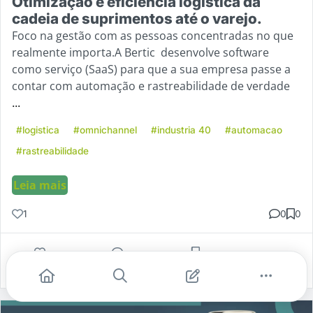
Otimização e eficiência logística da
cadeia de suprimentos até o varejo.
Foco na gestão com as pessoas concentradas no que
realmente importa.A Bertic desenvolve software
como serviço (SaaS) para que a sua empresa passe a
contar com automação e rastreabilidade de verdade
...
#logistica
#omnichannel
#industria 40
#automacao
#rastreabilidade
Leia mais
1
0
0
Gostei
Comentar
Salvar