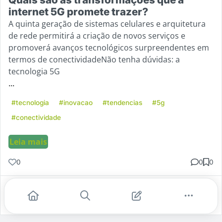
internet 5G promete trazer?
A quinta geração de sistemas celulares e arquitetura
de rede permitirá a criação de novos serviços e
promoverá avanços tecnológicos surpreendentes em
termos de conectividadeNão tenha dúvidas: a
tecnologia 5G
...
#tecnologia
#inovacao
#tendencias
#5g
#conectividade
Leia mais
0
0
0
Gostei
Comentar
Salvar