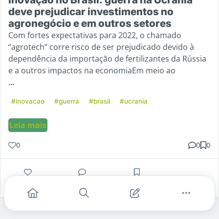
deve prejudicar investimentos no
agronegócio e em outros setores
Com fortes expectativas para 2022, o chamado
“agrotech” corre risco de ser prejudicado devido à
dependência da importação de fertilizantes da Rússia
e a outros impactos na economiaEm meio ao
...
#inovacao
#guerra
#brasil
#ucrania
Leia mais
0
0
0
Gostei
Comentar
Salvar