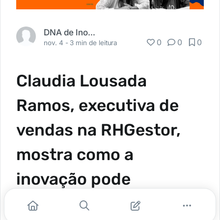
DNA de Inovação
0
0
0
nov. 4 -
3 min de leitura
Claudia Lousada
Ramos, executiva de
vendas na RHGestor,
mostra como a
inovação pode
transformar