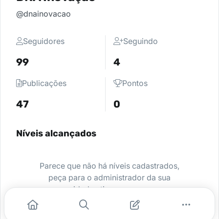
@dnainovacao
Seguidores
Seguindo
99
4
Publicações
Pontos
47
0
Níveis alcançados
Parece que não há níveis cadastrados,
peça para o administrador da sua
comunidade ativar e comece a se
destacar.