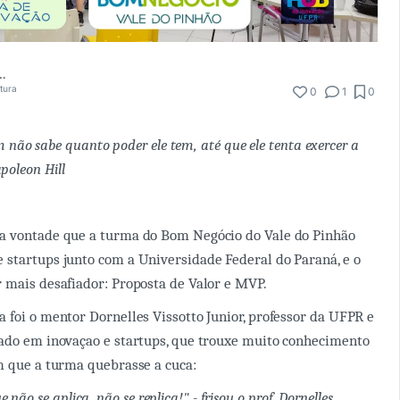
Vissotto Junior
itura
0
1
0
o sabe quanto poder ele tem, até que ele tenta exercer a
poleon Hill
a vontade que a turma do Bom Negócio do Vale do Pinhão
startups junto com a Universidade Federal do Paraná, e o
 mais desafiador: Proposta de Valor e MVP.
 foi o mentor Dornelles Vissotto Junior, professor da UFPR e
cado em inovaçao e startups, que trouxe muito conhecimento
m que a turma quebrasse a cuca:
não se aplica, não se replica!" - frisou o prof. Dornelles.