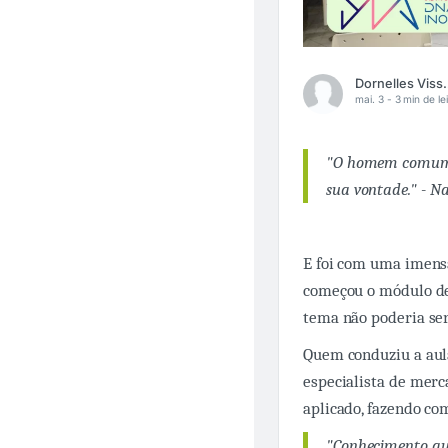
Dornelles 
mai. 3 -
3 min de le
"O homem comum nã
sua vontade." - Na
E foi com uma imens
começou o módulo de 
tema não poderia ser
Quem conduziu a aula
especialista de mer
aplicado, fazendo co
"Conhecimento que 