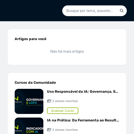
Artigos para você
Não há mais artigos
Cursos da Comunidade
Uso Responsável da IA: Governança, Segurança e LGPD
2 alunos inscritos
Acessar Curso
IA na Prática: Da Ferramenta ao Resultado
2 alunos inscritos