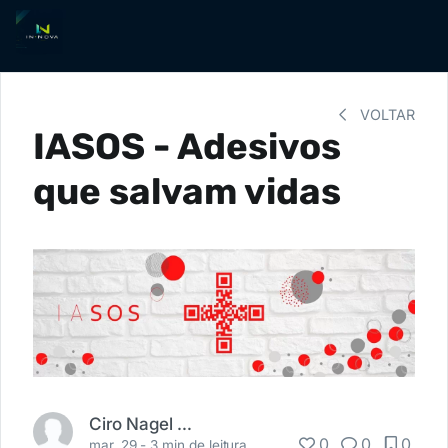
VOLTAR
IASOS - Adesivos
que salvam vidas
Ciro Nagel De Marco
0
0
0
mar. 29 -
3 min de leitura