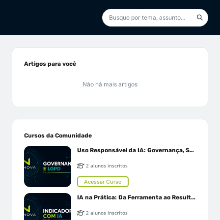
Artigos para você
Não há mais artigos
Cursos da Comunidade
Uso Responsável da IA: Governança, Segurança e LGPD
2 alunos inscritos
Acessar Curso
IA na Prática: Da Ferramenta ao Resultado
2 alunos inscritos