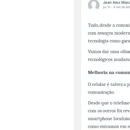
jul. 11 -
4 min de lei
Tudo, desde a comuni
com avanços moderno
tecnologia como gara
Vamos dar uma olhad
tecnológicos mudara
Melhoria na comun
O celular é talvez a
comunicação.
Desde que o telefon
com os outros foi re
smartphone localizad
como entramos em co