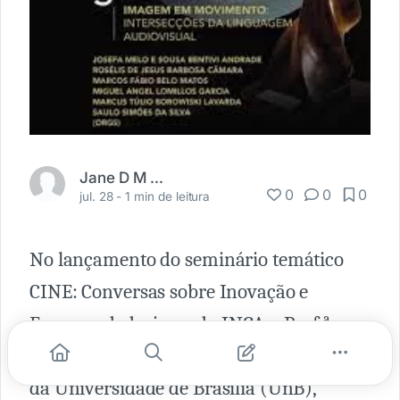
Jane D M Vieira
0
0
0
jul. 28 -
1 min de leitura
No lançamento do seminário temático
CINE: Conversas sobre Inovação e
Empreendedorismo do INCA a Prof.ª
Suélia de Siqueira Rodrigues Fleury Rosa,
da Universidade de Brasília (UnB)​,