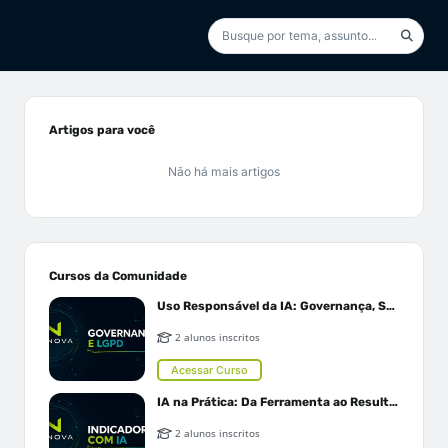
Artigos para você
Não há mais artigos
Cursos da Comunidade
Uso Responsável da IA: Governança, Segurança e LGPD
2 alunos inscritos
Acessar Curso
IA na Prática: Da Ferramenta ao Resultado
2 alunos inscritos