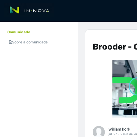
Comunidade
Sobre a comunidade
Brooder - 
william kork
jul. 27 -
2 min de lei