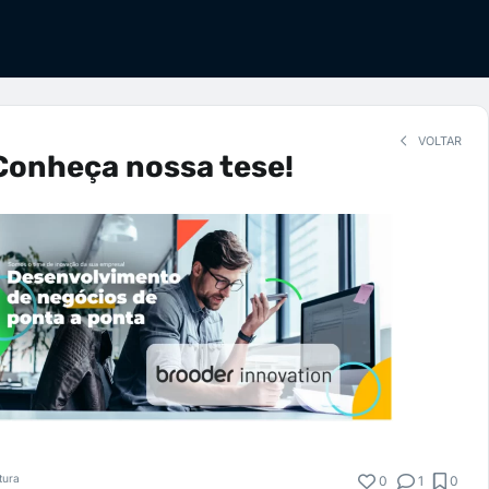
VOLTAR
Conheça nossa tese!
tura
0
1
0