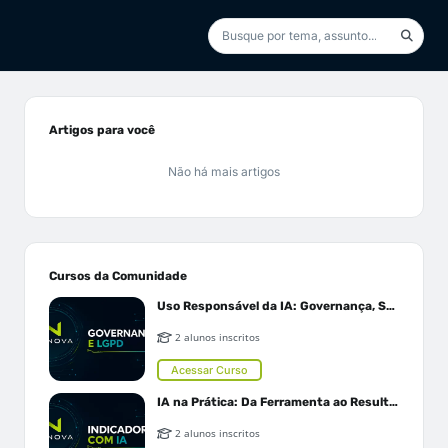
Artigos para você
Não há mais artigos
Cursos da Comunidade
Uso Responsável da IA: Governança, Segurança e LGPD
2 alunos inscritos
Acessar Curso
IA na Prática: Da Ferramenta ao Resultado
2 alunos inscritos