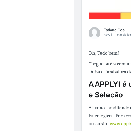
Tatiane Costa da Silva
nov. 1 -
1 min de lei
Olá, Tudo bem?
Cheguei até a comuni
Tatiane, fundadora d
A APPLYI é
e Seleção
Atuamos auxiliando 
Estratégicas. Para c
nosso site
www.apply