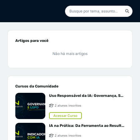
Artigos para você
Não há mais artigos
Cursos da Comunidade
Uso Responsável da IA: Governança, Segurança e LGPD
2 alunos inscritos
Acessar Curso
IA na Prática: Da Ferramenta ao Resultado
2 alunos inscritos