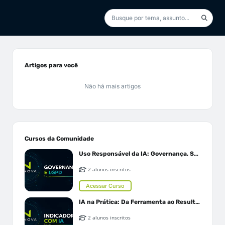
Artigos para você
Não há mais artigos
Cursos da Comunidade
Uso Responsável da IA: Governança, Segurança e LGPD
2 alunos inscritos
Acessar Curso
IA na Prática: Da Ferramenta ao Resultado
2 alunos inscritos