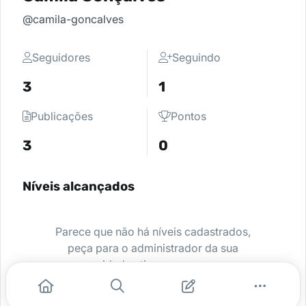
@camila-goncalves
Seguidores
Seguindo
3
1
Publicações
Pontos
3
0
Níveis alcançados
Parece que não há níveis cadastrados,
peça para o administrador da sua
comunidade ativar e comece a se
destacar.