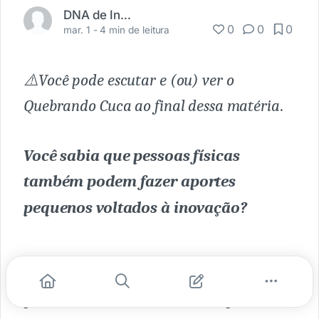
DNA de Inovação
0
0
0
mar. 1 -
4 min de leitura
⚠️Você pode escutar e (ou) ver o
Quebrando Cuca ao final dessa matéria
.
Você sabia que pessoas físicas
também podem fazer aportes
pequenos voltados à inovação?
O cenário de investidores em 2023
promete muitas novidades em prol da