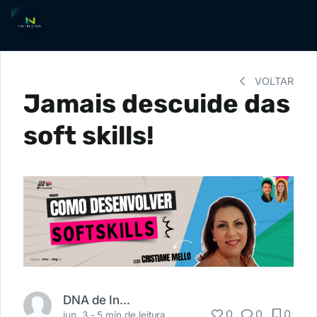
VOLTAR
Jamais descuide das
soft skills!
DNA de Inovação
0
0
0
jun. 3 -
5 min de leitura