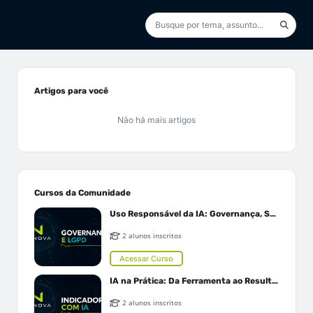
Artigos para você
Não há mais artigos
Cursos da Comunidade
Uso Responsável da IA: Governança, Segurança e LGPD
2 alunos inscritos
Acessar Curso
IA na Prática: Da Ferramenta ao Resultado
2 alunos inscritos