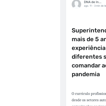
DNA de Inovação
ago. 11 -
3 min de le
Superintend
mais de 5 an
experiência
diferentes 
comandar a
pandemia
O currículo profissi
desde os setores aut