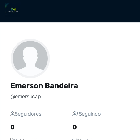
Emerson Bandeira
@emersucap
Seguidores
Seguindo
0
0